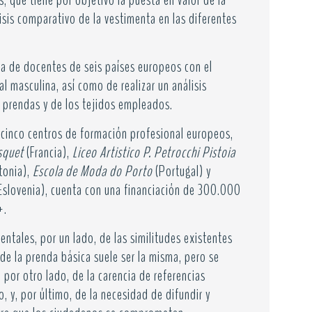
as, que tiene por objetivo la puesta en valor de la
isis comparativo de la vestimenta en las diferentes
na de docentes de seis países europeos con el
al masculina, así como de realizar un análisis
s prendas y de los tejidos empleados.
os cinco centros de formación profesional europeos,
squet
(Francia),
Liceo Artistico P. Petrocchi Pistoia
tonia),
Escola de Moda do Porto
(Portugal) y
Eslovenia), cuenta con una financiación de 300.000
+.
ntales, por un lado, de las similitudes existentes
de la prenda básica suele ser la misma, pero se
 por otro lado, de la carencia de referencias
, y, por último, de la necesidad de difundir y