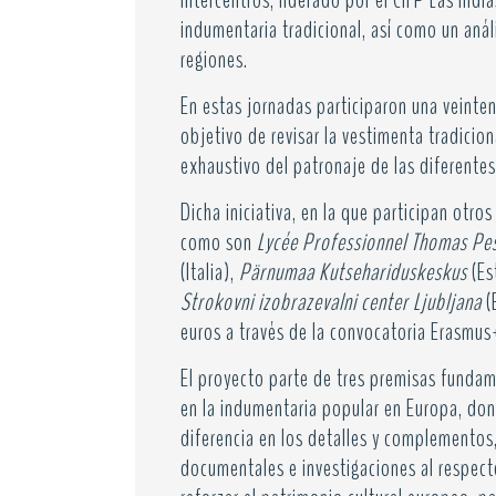
intercentros, liderado por el CIFP Las Indi
indumentaria tradicional, así como un anál
regiones.
En estas jornadas participaron una veinte
objetivo de revisar la vestimenta tradicion
exhaustivo del patronaje de las diferente
Dicha iniciativa, en la que participan otr
como son
Lycée Professionnel Thomas Pe
(Italia),
Pärnumaa Kutsehariduskeskus
(Es
Strokovni izobrazevalni center Ljubljana
(
euros a través de la convocatoria Erasmus
El proyecto parte de tres premisas fundame
en la indumentaria popular en Europa, don
diferencia en los detalles y complementos,
documentales e investigaciones al respecto